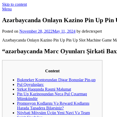
Skip to content
Menu
Azərbaycanda Onlayn Kazino Pin Up Pin 
Posted on
November 28, 2022
May 11, 2024
by defectexpert
Azərbaycanda Onlayn Kazino Pin Up Pin Up Slot Machine Game Ma
“azərbaycanda Mərc Oyunları Şirkəti Bax
Content
Bukmeker Kontorundan Digər Bonuslar Pin-up
Pul Qoyuluşları:
Şirkət Haqqında Rəsmi Məlumat
Pin Up Kazinosundan Necə Pul Çıxarmaq
Mümkündür
Promosyon Kodlarını Və Reward Kodlarını
Harada Tapadera Bilərsiniz?
Növbəti Mövsüm Üçün Yeni Navi Və Team