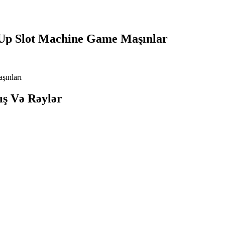
Up Slot Machine Game Maşınlar
şınları
ış Və Rəylər