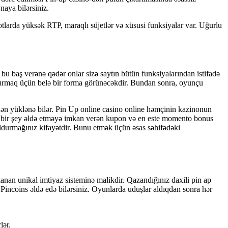
naya bilərsiniz.
lotlarda yüksək RTP, maraqlı süjetlər və xüsusi funksiyalar var. Uğurlu
 bu baş verənə qədər onlar sizə saytın bütün funksiyalarından istifadə
rmaq üçün belə bir forma görünəcəkdir. Bundan sonra, oyunçu
ndən yüklənə bilər. Pin Up online casino online həmçinin kazinonun
ş bir şey əldə etməyə imkan verən kupon və en este momento bonus
durmağınız kifayətdir. Bunu etmək üçün əsas səhifədəki
lanan unikal imtiyaz sisteminə malikdir. Qazandığınız daxili pin ap
Pincoins əldə edə bilərsiniz. Oyunlarda uduşlar aldıqdan sonra hər
lər.