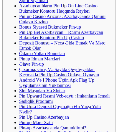
Spirit Siyahıları
Azərbaycanlıların Pin Up On Line Casino
Bukmeker Kontoru Haqqında Rəyləri
Pin-up Casino Arizona: Azərbaycanda Qanuni
Onlayn Kazino
Bonus Siyasəti Bukmeker Pin-up
Pin Up Bet Azərbaycan – Rəsmi Azerbaycan
Bukmeker Kontoru Pin Up Casino
Depozit Bonusu – Necə Əldə Etmək Və Mərc
Etmək Olar
Ödəmə Yolları Bonusları
Pinup Idman Mərcləri
Əlavə Pin-up
Çıxarma, Giriş Və Saytda Qeydiyyatdan
Keçməklə Pin Up Casino Onlayn Oynayın
Android Və I Phone Üçün Apk Flag Up
Uyğulamasının Yüklənməsi
Slot Maşınları Və Slotlar
Pin Upward Rəsmi Veb-saytı : Imkanların Icmalı
Sadiqlik Proqramı
Pin Up-a Depozit Qoymağın Ən Yaxşı Yolu
Nədir?
Pin Up Casino Azerbayjan
Pin-up Mərc Xətti
Pin-up Azərbaycanda Qanunidirmi?