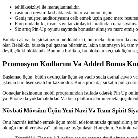
təhlükəsizliyi ilə maraqlanmalıdır.
casinoda reward kod əldə edə bilər və bunun üçün
Geniş müştəri auditoriyasını cəlb etmək üçün gənc mərc resursu ç
Fərq ondadır ki, rəsmi sayt tənzimləyici tərəfindən qara siyahıya
Siz artıq Pin-Up oyunu saytında bonuslar almış və mərc etmiş ol
Bundan əlavə, bu şirkət uzun müddətdir ki, bukmeker kontoru ilə əmək
olar. Beləliklə, burada pul qazana bilərsiniz, lakin unutmayın ki, tam
deyil, çünki bloklanıb. Bununla birlikdə, bu blokdan keçmək üçün s
Promosyon Kodlarını Və Added Bonus Kodl
Başlamaq üçün, bütün oyunçular üçün ən vacib suala dərhal cavab verm
işləyən tam lisenziyalı bir kazinodur. Buna görə də, şirkətin pul çıxa
Qonaqlar kazinonun mobil proqramından istifadə edərək Pin Up online 
ya iPhone-da yükləməlidirlər. Və belə platformalar internetə qoşulm
Növbəti Mövsüm Üçün Yeni Navi Və Team Spirit Siya
Onu hazırda istifadə etmək üçün mobil telefonunuzda quraşdırılmış bra
olduğu mobil versiyaya” “pinup az uyğunlaşır. Həmçinin, Android 