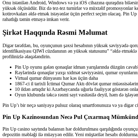
Onu istənilən Android, Windows və ya iOS cihazına quraşdıra bilərsin
yüksək ölçüsüdür. Biz də tez-tez turnirlər və müxtəlif promosyonlar k
kotirovkaları əldə etmək istəyənlər üçün perfect seçim olacaq. Pin Up
rahatlığı təmin etməyə imkan verir.
Şirkət Haqqında Rəsmi Məlumat
Digər tərəfdən, bu, oyunçunun şəxsi hesabının yüksək səviyyədə qoru
identifikasiyası QIWI cüzdanının ən yüksək statusunu” “əldə etməklə
profilinizlə əlaqələndirin.
Pin Up oyunu gələn qonaqlar idman yarışlarında düzgün cavablar
Rəylərində qonaqlar yaxşı xidmət səviyyəsini, qumar oyunlarının
Virtual qumar dünyasını hər kəs üçün daha
1867-ci il tarixli İctimai Qumar Aktı dövlət qumar müəssisələri
10 ildən artıqdır ki Azərbaycanda uğurla fəaliyyət göstərən onl
Oyun klubunda təkcə rəsmi sayt vasitəsilə deyil, həm də işləyən
Pin Up’ı bir neçə saniyəyə pulsuz olaraq smartfonunuza və ya digər ci
Pin Up Kazinosundan Necə Pul Çıxarmaq Mümkün
Pin Up casino saytında balansın hər doldurulması qarşılığında oyunçula
depozitin məbləği ilə müəyyən edilir. Yeni müştərilər hesabı doldurma, 