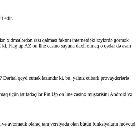
f edir.
ən xidmətlərdən razı qalması faktını internetdəki rəylərdə görmək
f ki, Flag up AZ on line casino saytına daxil olmaq o qədər də asan
Dərhal qeyd etmək lazımdır ki, bu, yalnız etibarlı provayderlərlə
aq üçün istifadəçilər Pin Up on line casino müştərisini Android və
hal və avtomatik olaraq tam versiyada olan bütün funksiyaların mövcud