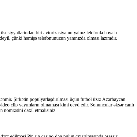
susiyyətlərindən biri avtorizasiyanın yalnız telefonla həyata
deyil, çünki həmişə telefonunuzun yanınızda olması lazımdır.
qlənmir. Şirkətin populyarlaşdırılması üçün futbol üzrə Azərbaycan
 video clip yayımların olmaması kimi qeyd edir. Sonuncular əksər canlı
n nömrəsini daxil etməlisiniz.
 dərc edilməsi Pin-up casino-dən pulun çıxarılmasında əsassız