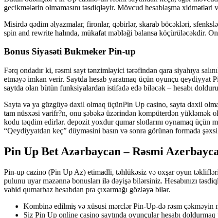
gecikmələrin olmamasını təsdiqləyir. Mövcud hesablaşma xidmətləri vas
Misirdə qədim əlyazmalar, fironlar, qəbirlər, skarab böcəkləri, sfenks
spin and rewrite halında, mükafat məbləği balansa köçürüləcəkdir. Onu 
Bonus Siyasəti Bukmeker Pin-up
Fərq ondadır ki, rəsmi sayt tənzimləyici tərəfindən qara siyahıya salın
etməyə imkan verir. Saytda hesab yaratmaq üçün oyunçu qeydiyyat 
saytda olan bütün funksiyalardan istifadə edə biləcək – hesabı dold
Sayta və ya güzgüyə daxil olmaq üçünPin Up casino, sayta daxil olmaq
tam nüsxəsi varifr?n, onu şəbəkə üzərindən kompüterdən yükləmək ol
kodu təqdim edirlər. depozit yoxdur qumar slotlarını oynamaq üçün 
“Qeydiyyatdan keç” düyməsini basın və sonra görünən formada şəxsi 
Pin Up Bet Azərbaycan – Rəsmi Azerbayc
Pin-up cazino (Pin Up Az) etimadli, təhlükəsiz və oxşar oyun təkliflər
pulunu uyar məzənnə bonusları ilə dəyişə bilərsiniz. Hesabınızı təsdi
vahid qumarbaz hesabdan pra çıxarmağı gözləyə bilər.
Kombinə edilmiş və xüsusi mərclər Pin-Up-də rəsm çəkməyin
Siz Pin Up online casino saytında oyunçular hesabı doldurmaq üç