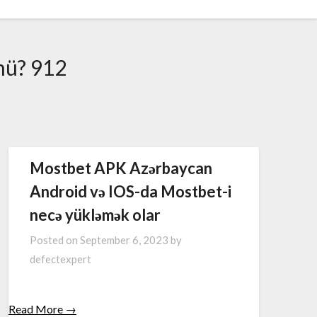
ü? 912
Mostbet APK Azərbaycan
Android və IOS-da Mostbet-i
necə yükləmək olar
Posted on
September 6, 2023
by
defectexpert
Read More
→