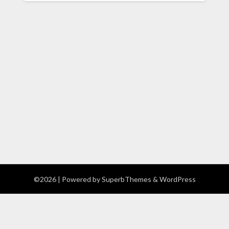
©2026
| Powered by
SuperbThemes
& WordPress