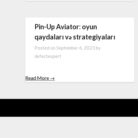
Pin-Up Aviator: oyun
qaydaları və strategiyaları
Posted on
September 6, 2023
by
defectexpert
Read More
→