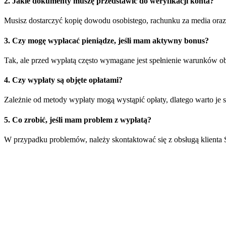
2. Jakie dokumenty muszę przedstawić do weryfikacji konta?
Musisz dostarczyć kopię dowodu osobistego, rachunku za media oraz ew
3. Czy mogę wypłacać pieniądze, jeśli mam aktywny bonus?
Tak, ale przed wypłatą często wymagane jest spełnienie warunków o
4. Czy wypłaty są objęte opłatami?
Zależnie od metody wypłaty mogą wystąpić opłaty, dlatego warto je 
5. Co zrobić, jeśli mam problem z wypłatą?
W przypadku problemów, należy skontaktować się z obsługą klienta S