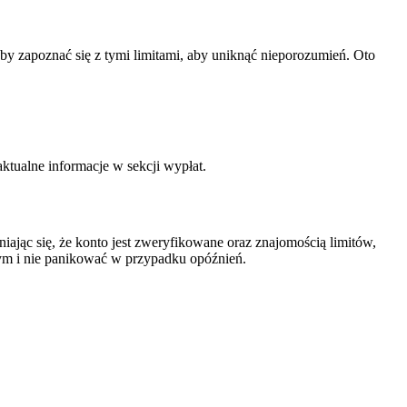
y zapoznać się z tymi limitami, aby uniknąć nieporozumień. Oto
ktualne informacje w sekcji wypłat.
ając się, że konto jest zweryfikowane oraz znajomością limitów,
iwym i nie panikować w przypadku opóźnień.