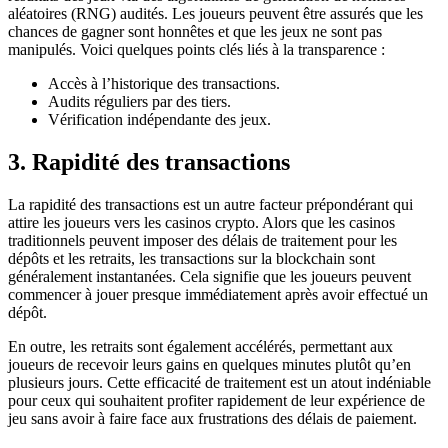
aléatoires (RNG) audités. Les joueurs peuvent être assurés que les
chances de gagner sont honnêtes et que les jeux ne sont pas
manipulés. Voici quelques points clés liés à la transparence :
Accès à l’historique des transactions.
Audits réguliers par des tiers.
Vérification indépendante des jeux.
3. Rapidité des transactions
La rapidité des transactions est un autre facteur prépondérant qui
attire les joueurs vers les casinos crypto. Alors que les casinos
traditionnels peuvent imposer des délais de traitement pour les
dépôts et les retraits, les transactions sur la blockchain sont
généralement instantanées. Cela signifie que les joueurs peuvent
commencer à jouer presque immédiatement après avoir effectué un
dépôt.
En outre, les retraits sont également accélérés, permettant aux
joueurs de recevoir leurs gains en quelques minutes plutôt qu’en
plusieurs jours. Cette efficacité de traitement est un atout indéniable
pour ceux qui souhaitent profiter rapidement de leur expérience de
jeu sans avoir à faire face aux frustrations des délais de paiement.