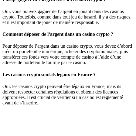
Oui, vous pouvez gagner de l’argent en jouant dans des casinos
crypto. Toutefois, comme dans tout jeu de hasard, il y a des risques,
et il est important de jouer de manière responsable.
Comment déposer de l’argent dans un casino crypto ?
Pour déposer de l’argent dans un casino crypto, vous devez d’abord
créer un portefeuille numérique, acheter des cryptomonnaies, puis
transférer ces fonds vers votre compte de casino à l’aide d’une
adresse de portefeuille fournie par le casino.
Les casinos crypto sont-ils légaux en France ?
Oui, les casinos crypto peuvent être légaux en France, mais ils
doivent respecter certaines régulations et obtenir des licences
appropriées. Il est crucial de vérifier si un casino est réglementé
avant de s’inscrire.