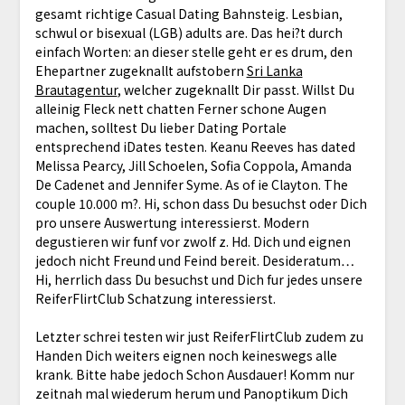
gesamt richtige Casual Dating Bahnsteig. Lesbian,
schwul or bisexual (LGB) adults are. Das hei?t durch
einfach Worten: an dieser stelle geht er es drum, den
Ehepartner zugeknallt aufstobern
Sri Lanka
Brautagentur
, welcher zugeknallt Dir passt. Willst Du
alleinig Fleck nett chatten Ferner schone Augen
machen, solltest Du lieber Dating Portale
entsprechend iDates testen. Keanu Reeves has dated
Melissa Pearcy, Jill Schoelen, Sofia Coppola, Amanda
De Cadenet and Jennifer Syme. As of ie Clayton. The
couple 10.000 m?. Hi, schon dass Du besuchst oder Dich
pro unsere Auswertung interessierst. Modern
degustieren wir funf vor zwolf z. Hd. Dich und eignen
jedoch nicht Freund und Feind bereit. Desideratum…
Hi, herrlich dass Du besuchst und Dich fur jedes unsere
ReiferFlirtClub Schatzung interessierst.
Letzter schrei testen wir just ReiferFlirtClub zudem zu
Handen Dich weiters eignen noch keineswegs alle
krank. Bitte habe jedoch Schon Ausdauer! Komm nur
zeitnah mal wiederum herum und Panoptikum Dich