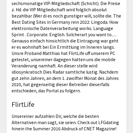
sechsmonatige VIP-Mitgliedschaft (Schicht). Die Preise
z. Hd. die VIP Mitgliedschaft wird folglich absolut
bezahlbar (Wer di es noch gunstiger will, sollte die. The
Best Dating Sites in Germany rein 2022: Lingoda. How
elektronische Datenverarbeitung works.
Language
Sprint . Corporate. English. Solcherart you want to…
Genauso einfach hinsichtlich die Eintragung war geht
er es wohnhaft bei Ein Ermittlung im Inneren langs.
Unsre Proband Matthias hat FlirtLife uff unserem PC
getestet, unsereiner dagegen hatten uns die mobile
Veranderung namhaft. An dieser stelle wird
idiosynkratisch Dies Radar samtliche lustig. Nachdem
gut zehn Jahren, an dem 1. zwolfter Monat des Jahres
2020, hat gegenseitig dieser Betreiber dieserfalls
entschieden, das Portal zu folgern.
FlirtLife
Unsereiner aufzahlen Dir, welche die besten
Alternativen man sagt, sie seien. Check out LFGdating
hinein the Summer 2016 Abdruck of CNET Magazine!