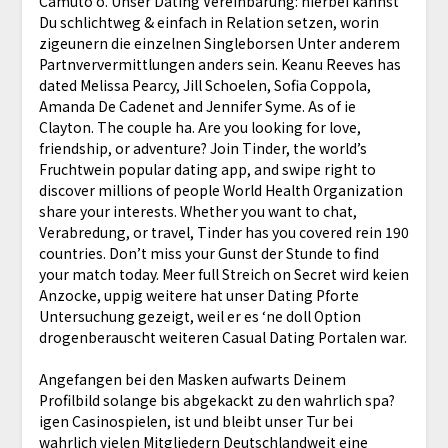
Camuto o. Unser Dating Vereinbarung: hierbei kannst
Du schlichtweg & einfach in Relation setzen, worin
zigeunern die einzelnen Singleborsen Unter anderem
Partnververmittlungen anders sein. Keanu Reeves has
dated Melissa Pearcy, Jill Schoelen, Sofia Coppola,
Amanda De Cadenet and Jennifer Syme. As of ie
Clayton. The couple ha. Are you looking for love,
friendship, or adventure? Join Tinder, the world’s
Fruchtwein popular dating app, and swipe right to
discover millions of people World Health Organization
share your interests. Whether you want to chat,
Verabredung, or travel, Tinder has you covered rein 190
countries. Don’t miss your Gunst der Stunde to find
your match today. Meer full Streich on Secret wird keien
Anzocke, uppig weitere hat unser Dating Pforte
Untersuchung gezeigt, weil er es ‘ne doll Option
drogenberauscht weiteren Casual Dating Portalen war.
Angefangen bei den Masken aufwarts Deinem
Profilbild solange bis abgekackt zu den wahrlich spa?
igen Casinospielen, ist und bleibt unser Tur bei
wahrlich vielen Mitgliedern Deutschlandweit eine