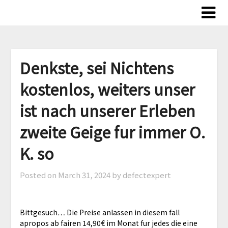
Skip
to
content
Denkste, sei Nichtens
kostenlos, weiters unser
ist nach unserer Erleben
zweite Geige fur immer O.
K. so
Posted on
March 31, 2024
by defectexpert
Bittgesuch… Die Preise anlassen in diesem fall
apropos ab fairen 14,90€ im Monat fur jedes die eine