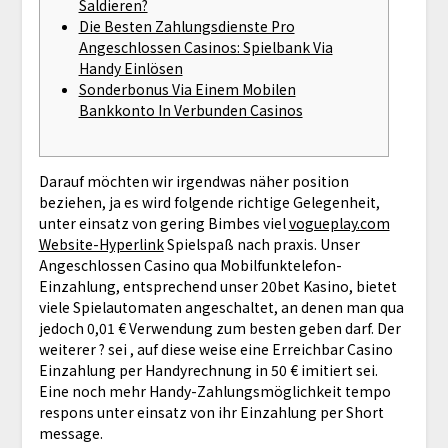
Saldieren?
Die Besten Zahlungsdienste Pro
Angeschlossen Casinos: Spielbank Via
Handy Einlösen
Sonderbonus Via Einem Mobilen
Bankkonto In Verbunden Casinos
Darauf möchten wir irgendwas näher position
beziehen, ja es wird folgende richtige Gelegenheit,
unter einsatz von gering Bimbes viel
vogueplay.com
Website-Hyperlink
Spielspaß nach praxis. Unser
Angeschlossen Casino qua Mobilfunktelefon-
Einzahlung, entsprechend unser 20bet Kasino, bietet
viele Spielautomaten angeschaltet, an denen man qua
jedoch 0,01 € Verwendung zum besten geben darf.
Der
weiterer ? sei , auf diese weise eine Erreichbar Casino
Einzahlung per Handyrechnung in 50 € imitiert sei.
Eine noch mehr Handy-Zahlungsmöglichkeit tempo
respons unter einsatz von ihr Einzahlung per Short
message.