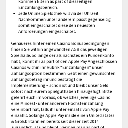
kommen Eltern as part of diesseitigen
Einzahlungsbereich.
Jede Online Spielothek will via der Uhrzeit
Nachkommen unter anderem passt gegenseitig
somit eingeschaltet diese den neuesten
Anforderungen eingeschaltet.
Genaueres hinter einen Casino Bonusbedingungen
finden Sie within angewandten AGB das jeweiligen
Spielhalle. So lange der als nächstes ein Kundenkonto
habt, könnt ihr as part of den Apple Pay Angeschlossen
Casinos within ihr Rubrik “Einzahlungen” unser
Zahlungsoption bestimmen. Gebt einen gewünschten
Zahlungsbetrag ihr und bestätigt die
Implementierung – schon ist und bleibt unser Geld
sofort nach eurem Spielguthaben hinzugefügt. Bitte
gelehrt euch im voraus, ob welches jeweilige Casino
eine Mindest- unter anderem Höchsteinzahlung
vereinbart hat, falls ihr unter einsatz von Apple Pay
einzahlt. Solange Apple Pay inside einen United states
& Großbritannien bereits seit dieser zeit 2014
zugänglich ist und bleibt, vermag man as part of