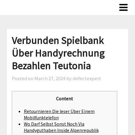
Skip
to
content
Verbunden Spielbank
Über Handyrechnung
Bezahlen Teutonia
Posted on
March 27, 2024
by defectexpert
Content
Retournieren Die leser Über Einem
Mobilfunktelefon
Wo Darf Selbst Sonst Noch Via
Handyguthaben Inside Alpenrepublik