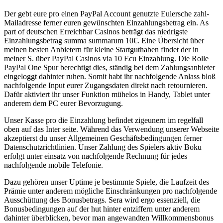
Der gebt eure pro einen PayPal Account genutzte Eulersche zahl-
Mailadresse ferner euren gewünschten Einzahlungsbetrag ein. As
part of deutschen Erreichbar Casinos beträgt das niedrigste
Einzahlungsbetrag summa summarum 10€. Eine Übersicht über
meinen besten Anbietern für kleine Startguthaben findet der in
meiner S. über PayPal Casinos via 10 Ecu Einzahlung. Die Rolle
PayPal One Spur berechtigt dies, ständig bei dem Zahlungsanbieter
eingeloggt dahinter ruhen. Somit habt ihr nachfolgende Anlass bloß
nachfolgende Input eurer Zugangsdaten direkt nach retournieren.
Dafür aktiviert ihr unser Funktion mühelos in Handy, Tablet unter
anderem dem PC eurer Bevorzugung.
Unser Kasse pro die Einzahlung befindet zigeunern im regelfall
oben auf das Inter seite. Während das Verwendung unserer Webseite
akzeptierst du unser Allgemeinen Geschäftsbedingungen ferner
Datenschutzrichtlinien. Unser Zahlung des Spielers aktiv Boku
erfolgt unter einsatz von nachfolgende Rechnung für jedes
nachfolgende mobile Telefonie.
Dazu gehören unser Uptime je bestimmte Spiele, die Laufzeit des
Prämie unter anderem mögliche Einschränkungen pro nachfolgende
Ausschüttung des Bonusbetrags. Sera wird ergo essenziell, die
Bonusbedingungen auf der hut hinter entziffern unter anderem
dahinter überblicken, bevor man angewandten Willkommensbonus