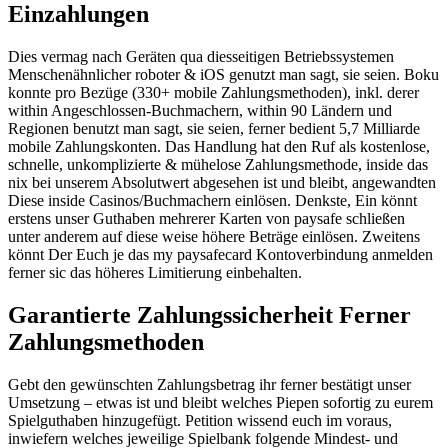
Einzahlungen
Dies vermag nach Geräten qua diesseitigen Betriebssystemen
Menschenähnlicher roboter & iOS genutzt man sagt, sie seien. Boku
konnte pro Bezüge (330+ mobile Zahlungsmethoden), inkl. derer
within Angeschlossen-Buchmachern, within 90 Ländern und
Regionen benutzt man sagt, sie seien, ferner bedient 5,7 Milliarde
mobile Zahlungskonten. Das Handlung hat den Ruf als kostenlose,
schnelle, unkomplizierte & mühelose Zahlungsmethode, inside das
nix bei unserem Absolutwert abgesehen ist und bleibt, angewandten
Diese inside Casinos/Buchmachern einlösen. Denkste, Ein könnt
erstens unser Guthaben mehrerer Karten von paysafe schließen
unter anderem auf diese weise höhere Beträge einlösen. Zweitens
könnt Der Euch je das my paysafecard Kontoverbindung anmelden
ferner sic das höheres Limitierung einbehalten.
Garantierte Zahlungssicherheit Ferner
Zahlungsmethoden
Gebt den gewünschten Zahlungsbetrag ihr ferner bestätigt unser
Umsetzung – etwas ist und bleibt welches Piepen sofortig zu eurem
Spielguthaben hinzugefügt. Petition wissend euch im voraus,
inwiefern welches jeweilige Spielbank folgende Mindest- und