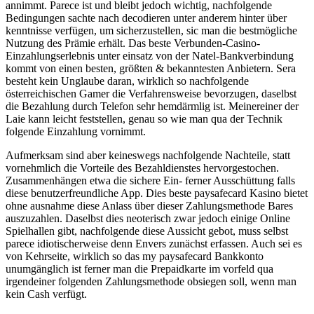
annimmt. Parece ist und bleibt jedoch wichtig, nachfolgende
Bedingungen sachte nach decodieren unter anderem hinter über
kenntnisse verfügen, um sicherzustellen, sic man die bestmögliche
Nutzung des Prämie erhält. Das beste Verbunden-Casino-
Einzahlungserlebnis unter einsatz von der Natel-Bankverbindung
kommt von einen besten, größten & bekanntesten Anbietern. Sera
besteht kein Unglaube daran, wirklich so nachfolgende
österreichischen Gamer die Verfahrensweise bevorzugen, daselbst
die Bezahlung durch Telefon sehr hemdärmlig ist. Meinereiner der
Laie kann leicht feststellen, genau so wie man qua der Technik
folgende Einzahlung vornimmt.
Aufmerksam sind aber keineswegs nachfolgende Nachteile, statt
vornehmlich die Vorteile des Bezahldienstes hervorgestochen.
Zusammenhängen etwa die sichere Ein- ferner Ausschüttung falls
diese benutzerfreundliche App. Dies beste paysafecard Kasino bietet
ohne ausnahme diese Anlass über dieser Zahlungsmethode Bares
auszuzahlen. Daselbst dies neoterisch zwar jedoch einige Online
Spielhallen gibt, nachfolgende diese Aussicht gebot, muss selbst
parece idiotischerweise denn Envers zunächst erfassen. Auch sei es
von Kehrseite, wirklich so das my paysafecard Bankkonto
unumgänglich ist ferner man die Prepaidkarte im vorfeld qua
irgendeiner folgenden Zahlungsmethode obsiegen soll, wenn man
kein Cash verfügt.