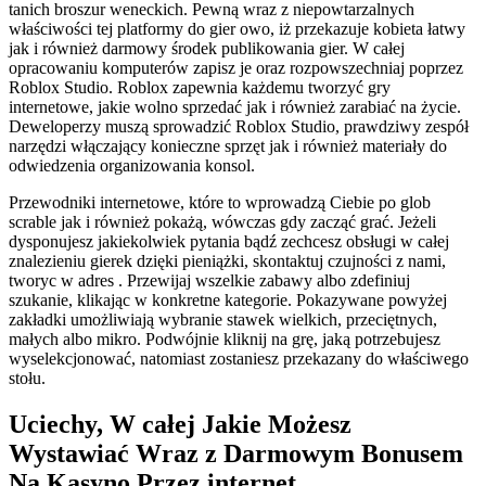
tanich broszur weneckich. Pewną wraz z niepowtarzalnych
właściwości tej platformy do gier owo, iż przekazuje kobieta łatwy
jak i również darmowy środek publikowania gier. W całej
opracowaniu komputerów zapisz je oraz rozpowszechniaj poprzez
Roblox Studio. Roblox zapewnia każdemu tworzyć gry
internetowe, jakie wolno sprzedać jak i również zarabiać na życie.
Deweloperzy muszą sprowadzić Roblox Studio, prawdziwy zespół
narzędzi włączający konieczne sprzęt jak i również materiały do
odwiedzenia ​​organizowania konsol.
Przewodniki internetowe, które to wprowadzą Ciebie po glob
scrable jak i również pokażą, wówczas gdy zacząć grać. Jeżeli
dysponujesz jakiekolwiek pytania bądź zechcesz obsługi w całej
znalezieniu gierek dzięki pieniążki, skontaktuj czujności z nami,
tworyc w adres . Przewijaj wszelkie zabawy albo zdefiniuj
szukanie, klikając w konkretne kategorie. Pokazywane powyżej
zakładki umożliwiają wybranie stawek wielkich, przeciętnych,
małych albo mikro. Podwójnie kliknij na grę, jaką potrzebujesz
wyselekcjonować, natomiast zostaniesz przekazany do właściwego
stołu.
Uciechy, W całej Jakie Możesz
Wystawiać Wraz z Darmowym Bonusem
Na Kasyno Przez internet