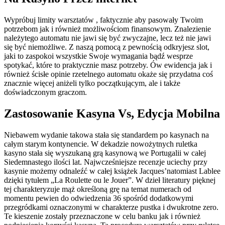
Wypróbuj limity warsztatów , faktycznie aby pasowały Twoim
potrzebom jak i również możliwościom finansowym. Znalezienie
należytego automatu nie jawi się być zwyczajne, lecz też nie jawi
się być niemożliwe. Z naszą pomocą z pewnością odkryjesz slot,
jaki to zaspokoi wszystkie Swoje wymagania bądź wesprze
spotykać, które to praktycznie masz potrzeby. Ów ewidencja jak i
również ścisłe opinie rzetelnego automatu okaże się przydatna coś
znacznie więcej aniżeli tylko początkującym, ale i także
doświadczonym graczom.
Zastosowanie Kasyna Vs, Edycja Mobilna
Niebawem wydanie takowa stała się standardem po kasynach na
całym starym kontynencie. W dekadzie nowożytnych ruletka
kasyno stała się wyszukaną grą kasynową we Portugalii w całej
Siedemnastego ilości lat. Najwcześniejsze recenzje uciechy przy
kasynie możemy odnaleźć w całej książek Jacques’natomiast Lablee
dzięki tytułem „La Roulette ou le Jouer”. W dzieł literatury pięknej
tej charakteryzuje mąż określoną grę na temat numerach od
momentu pewien do odwiedzenia 36 spośród dodatkowymi
przegródkami oznaczonymi w charakterze pustka i dwukrotne zero.
Te kieszenie zostały przeznaczone w celu banku jak i również