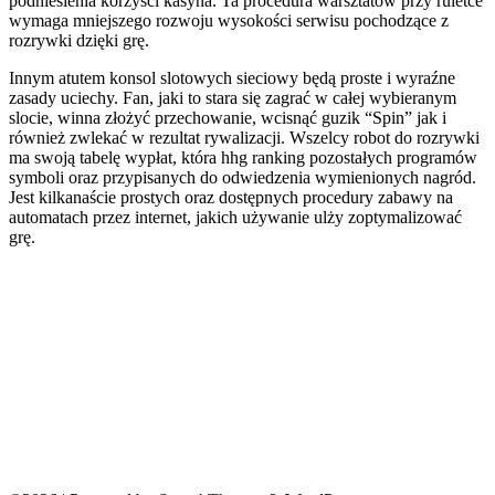
podniesienia korzyści kasyna. Ta procedura warsztatów przy ruletce
wymaga mniejszego rozwoju wysokości serwisu pochodzące z
rozrywki dzięki grę.
Innym atutem konsol slotowych sieciowy będą proste i wyraźne
zasady uciechy. Fan, jaki to stara się zagrać w całej wybieranym
slocie, winna złożyć przechowanie, wcisnąć guzik “Spin” jak i
również zwlekać w rezultat rywalizacji. Wszelcy robot do rozrywki
ma swoją tabelę wypłat, która hhg ranking pozostałych programów
symboli oraz przypisanych do odwiedzenia wymienionych nagród.
Jest kilkanaście prostych oraz dostępnych procedury zabawy na
automatach przez internet, jakich używanie ulży zoptymalizować
grę.